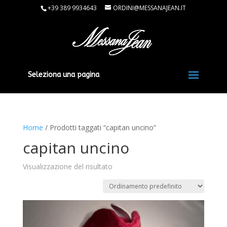
+39 389 9934643
ORDINI@MESSANAJEAN.IT
Seleziona una pagina
Home
/ Prodotti taggati “capitan uncino”
capitan uncino
Visualizzazione del risultato