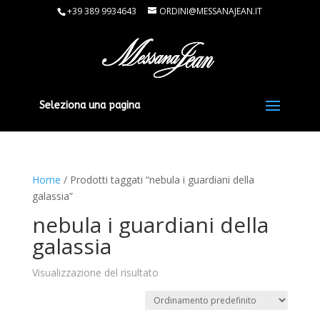
+39 389 9934643
ORDINI@MESSANAJEAN.IT
Seleziona una pagina
Home
/ Prodotti taggati “nebula i guardiani della
galassia”
nebula i guardiani della
galassia
Visualizzazione del risultato