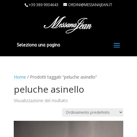
+39 389 9934643
ORDINI@MESSANAJEAN.IT
Seleziona una pagina
Home
/ Prodotti taggati “peluche asinello”
peluche asinello
Visualizzazione del risultato