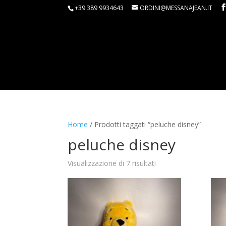
+39 389 9934643
ORDINI@MESSANAJEAN.IT
Home
/ Prodotti taggati “peluche disney”
peluche disney
Visualizzazione di 7 risultati