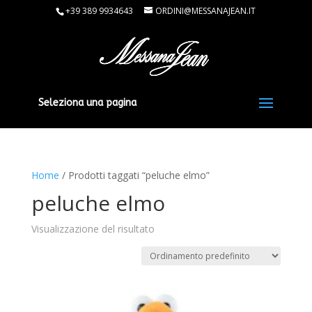
+39 389 9934643
ORDINI@MESSANAJEAN.IT
Seleziona una pagina
Home
/ Prodotti taggati “peluche elmo”
peluche elmo
Visualizzazione del risultato