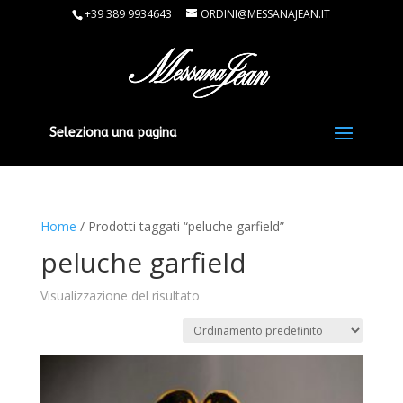
+39 389 9934643
ORDINI@MESSANAJEAN.IT
Seleziona una pagina
Home
/ Prodotti taggati “peluche garfield”
peluche garfield
Visualizzazione del risultato