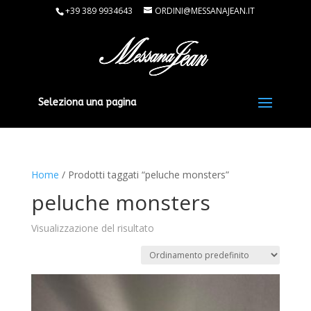
+39 389 9934643
ORDINI@MESSANAJEAN.IT
Seleziona una pagina
Home
/ Prodotti taggati “peluche monsters”
peluche monsters
Visualizzazione del risultato