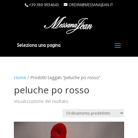
+39 389 9934643
ORDINI@MESSANAJEAN.IT
Seleziona una pagina
Home
/ Prodotti taggati “peluche po rosso”
peluche po rosso
Visualizzazione del risultato