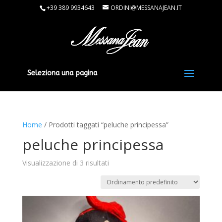
+39 389 9934643
ORDINI@MESSANAJEAN.IT
Seleziona una pagina
Home
/ Prodotti taggati “peluche principessa”
peluche principessa
Visualizzazione di 3 risultati