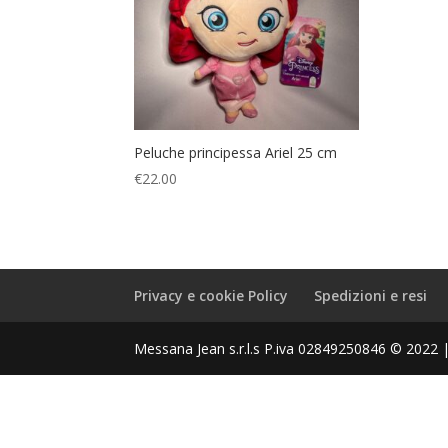
Peluche principessa Ariel 25 cm
€
22.00
Privacy e cookie Policy
Spedizioni e resi
Messana Jean s.r.l.s P.iva 02849250846 © 2022 