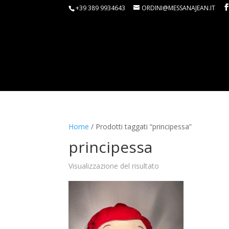
+39 389 9934643
ORDINI@MESSANAJEAN.IT
Home
/ Prodotti taggati “principessa”
principessa
Visualizzazione del risultato