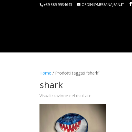
+39 389 9934643
ORDINI@MESSANAJEAN.IT
Home
/ Prodotti taggati “shark”
shark
Visualizzazione del risultato