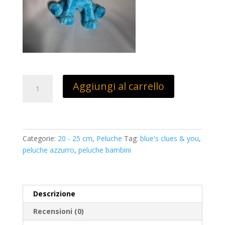
Peluche
Aggiungi al carrello
Blue's
clues
&
A
you
l
20
t
Categorie:
20 - 25 cm
,
Peluche
Tag:
blue's clues & you
,
cm
e
peluche azzurro
,
peluche bambini
quantità
r
n
a
Descrizione
t
i
Recensioni (0)
v