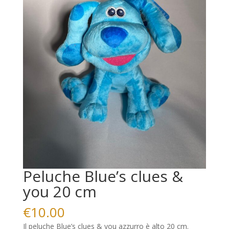
Peluche Blue’s clues &
you 20 cm
€
10.00
Il peluche Blue’s clues & you azzurro è alto 20 cm.