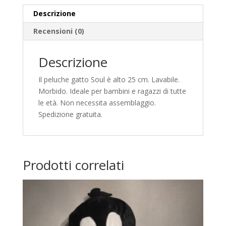
a
Descrizione
t
i
Recensioni (0)
v
e
Descrizione
:
Il peluche gatto Soul è alto 25 cm. Lavabile.
Morbido. Ideale per bambini e ragazzi di tutte
le età. Non necessita assemblaggio.
Spedizione gratuita.
Prodotti correlati