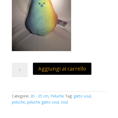
Peluche
Aggiungi al carrello
gatto
Soul
25
A
cm
l
quantità
t
Categorie:
20 - 25 cm
,
Peluche
Tag:
gatto soul
,
e
peluche
,
peluche gatto soul
,
soul
r
n