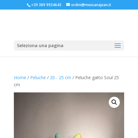
+39 389 9934643
ordini@messanajean.it
Seleziona una pagina
Home
/
Peluche
/
20 - 25 cm
/ Peluche gatto Soul 25
cm