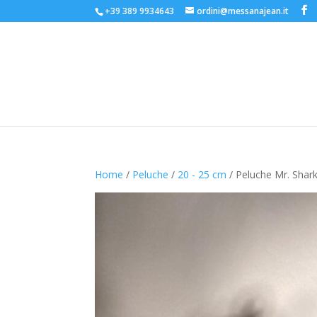
+39 389 9934643
ordini@messanajean.it
Home
/
Peluche
/
20 - 25 cm
/ Peluche Mr. Shar