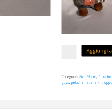
Peluche
Aggiungi al
Mr.
Shark
Bad
A
Guys
l
24
t
Categorie:
20 - 25 cm
,
Peluche
cm
e
guys
,
peluche mr. shark
,
troppo
quantità
r
n
a
t
i