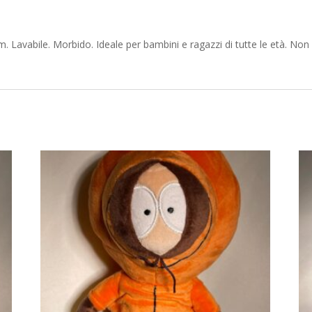
v
e
m. Lavabile. Morbido. Ideale per bambini e ragazzi di tutte le età. N
: